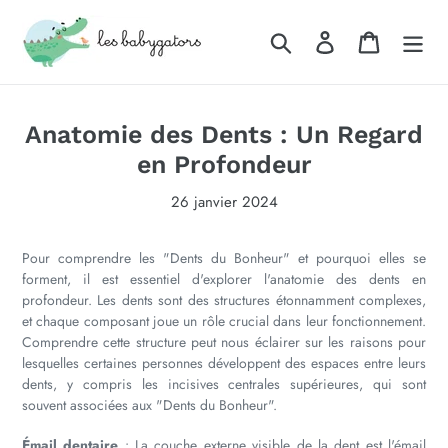
Passer
au
Rechercher
Se connecter
Panier
contenu
Anatomie des Dents : Un Regard
en Profondeur
26 janvier 2024
Pour comprendre les "Dents du Bonheur" et pourquoi elles se
forment, il est essentiel d'explorer l'anatomie des dents en
profondeur. Les dents sont des structures étonnamment complexes,
et chaque composant joue un rôle crucial dans leur fonctionnement.
Comprendre cette structure peut nous éclairer sur les raisons pour
lesquelles certaines personnes développent des espaces entre leurs
dents, y compris les incisives centrales supérieures, qui sont
souvent associées aux "Dents du Bonheur".
Émail dentaire
: La couche externe visible de la dent est l'émail