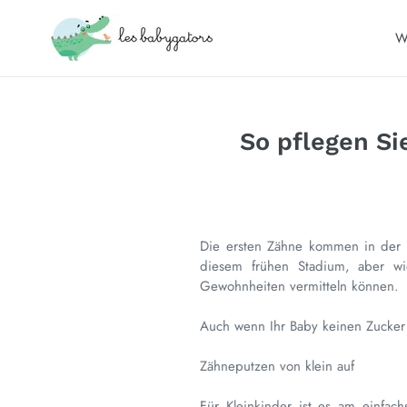
Direkt
zum
W
Inhalt
So pflegen Si
Die ersten Zähne kommen in der 
diesem frühen Stadium, aber w
Gewohnheiten vermitteln können.
Auch wenn Ihr Baby keinen Zucker z
Zähneputzen von klein auf
Für Kleinkinder ist es am einfac