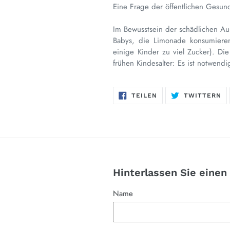
Eine Frage der öffentlichen Gesun
Im Bewusstsein der schädlichen Au
Babys, die Limonade konsumieren
einige Kinder zu viel Zucker). D
frühen Kindesalter: Es ist notwend
AUF
AU
TEILEN
TWITTERN
FACEBOOK
TW
TEILEN
TW
Hinterlassen Sie eine
Name