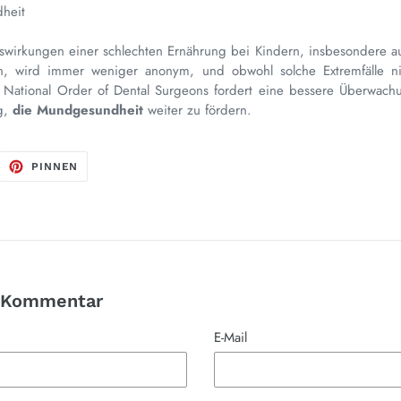
dheit
swirkungen einer schlechten Ernährung bei Kindern, insbesondere au
, wird immer weniger anonym, und obwohl solche Extremfälle ni
ie National Order of Dental Surgeons fordert eine bessere Überwa
ig,
die Mundgesundheit
weiter zu fördern.
F
AUF
PINNEN
ITTER
PINTEREST
ITTERN
PINNEN
n Kommentar
E-Mail