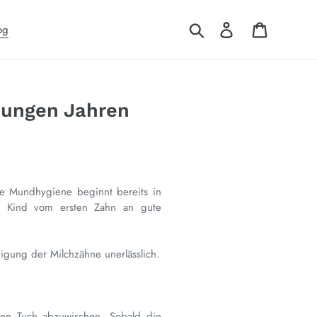
Suchen
Einloggen
Warenkor
og
 jungen Jahren
e Mundhygiene beginnt bereits in
m Kind vom ersten Zahn an gute
igung der Milchzähne unerlässlich.
hten Tuch abzuwischen. Sobald die