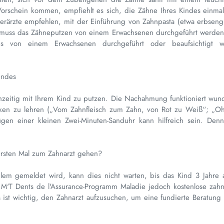
schein kommen, empfiehlt es sich, die Zähne Ihres Kindes einmal 
erärzte empfehlen, mit der Einführung von Zahnpasta (etwa erbseng
 muss das Zähneputzen von einem Erwachsenen durchgeführt werden
s von einem Erwachsenen durchgeführt oder beaufsichtigt we
indes
chzeitig mit Ihrem Kind zu putzen. Die Nachahmung funktioniert wun
niken zu lehren („Vom Zahnfleisch zum Zahn, von Rot zu Weiß“; „Oh
en einer kleinen Zwei-Minuten-Sanduhr kann hilfreich sein. Den
!
 ersten Mal zum Zahnarzt gehen?
em gemeldet wird, kann dies nicht warten, bis das Kind 3 Jahre a
as M'T Dents de l'Assurance-Programm Maladie jedoch kostenlose zahn
s ist wichtig, den Zahnarzt aufzusuchen, um eine fundierte Beratung