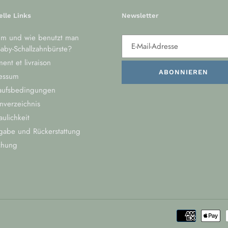
elle Links
Newsletter
m und wie benutzt man
aby-Schallzahnbürste?
ent et livraison
ABONNIEREN
essum
aufsbedingungen
nverzeichnis
aulichkeit
gabe und Rückerstattung
chung