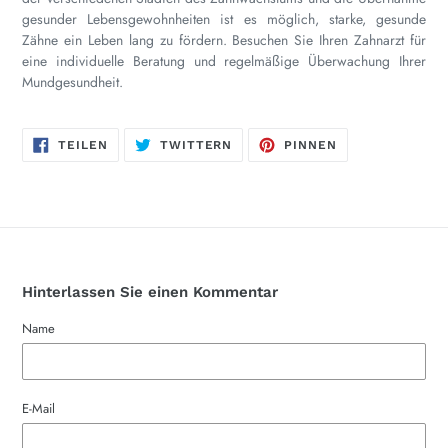
gesunder Lebensgewohnheiten ist es möglich, starke, gesunde
Zähne ein Leben lang zu fördern. Besuchen Sie Ihren Zahnarzt für
eine individuelle Beratung und regelmäßige Überwachung Ihrer
Mundgesundheit.
AUF
AUF
AUF
TEILEN
TWITTERN
PINNEN
FACEBOOK
TWITTER
PINTEREST
TEILEN
TWITTERN
PINNEN
Hinterlassen Sie einen Kommentar
Name
E-Mail