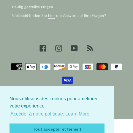
Häufig gestellte Fragen
Vielleicht finden Sie
hier
die Antwort auf Ihre Fragen?
Facebook
Instagram
YouTube
RSS
Zahlungsarten
Nous utilisons des cookies pour améliorer
© 2026,
Les Babygators
votre expérience.
Accéder à notre politique. Learn More.
Nutzen
Sie
Tout accepter et fermer!