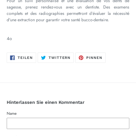
Pour un suivi personnalisé et une évaluation de vos dents de
sagesse, prenez rendez-vous avec un dentiste. Des examens
complets et des radiographies permettront d’évaluer la nécessité
d'une extraction pour garantir votre santé bucco-dentaire.
4o
AUF
AUF
AUF
TEILEN
TWITTERN
PINNEN
FACEBOOK
TWITTER
PINTEREST
TEILEN
TWITTERN
PINNEN
Hinterlassen Sie einen Kommentar
Name