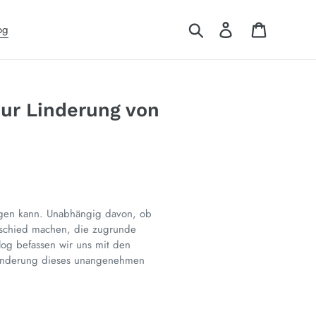
Suchen
Einloggen
Warenkor
og
ur Linderung von
tigen kann. Unabhängig davon, ob
rschied machen, die zugrunde
log befassen wir uns mit den
Linderung dieses unangenehmen