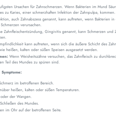
häufigsten Ursachen für Zahnschmerzen. Wenn Bakterien im Mund Säu
es zu Karies, einer schmerzhaften Infektion der Zahnpulpa, kommen.
ktion, auch Zahnabszess genannt, kann auftreten, wenn Bakterien i
e Schmerzen verursachen.
e Zahnfleischentzündung, Gingivitis genannt, kann Schmerzen und Z
zen.
pfindlichkeit kann auftreten, wenn sich die äußere Schicht des Zah
wie heißen, kalten oder süßen Speisen ausgesetzt werden.
hnen:
Wenn Weisheitszähne versuchen, das Zahnfleisch zu durchbrec
ren Teil des Mundes zu spüren sind.
e Symptome:
Schmerz im betroffenen Bereich.
nüber heißen, kalten oder süßen Temperaturen.
s oder der Wangen.
Schließen des Mundes.
n im Ohr auf der betroffenen Seite.