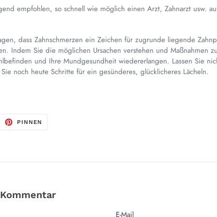
end empfohlen, so schnell wie möglich einen Arzt, Zahnarzt usw. a
sagen, dass Zahnschmerzen ein Zeichen für zugrunde liegende Zahn
fen. Indem Sie die möglichen Ursachen verstehen und Maßnahmen z
hlbefinden und Ihre Mundgesundheit wiedererlangen. Lassen Sie nic
ie noch heute Schritte für ein gesünderes, glücklicheres Lächeln.
F
AUF
PINNEN
ITTER
PINTEREST
ITTERN
PINNEN
n Kommentar
E-Mail