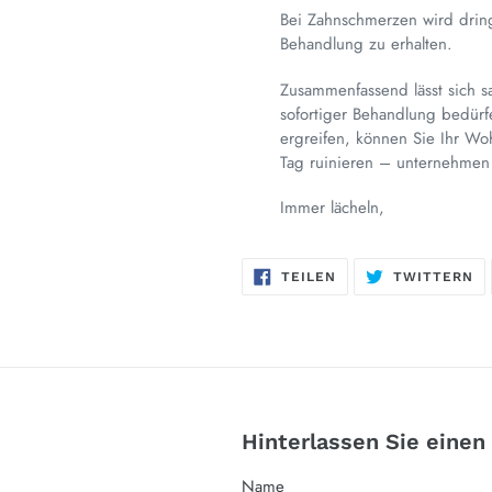
Bei Zahnschmerzen wird dring
Behandlung zu erhalten.
Zusammenfassend lässt sich 
sofortiger Behandlung bedür
ergreifen, können Sie Ihr Wo
Tag ruinieren – unternehmen S
Immer lächeln,
AUF
AU
TEILEN
TWITTERN
FACEBOOK
TW
TEILEN
TW
Hinterlassen Sie eine
Name