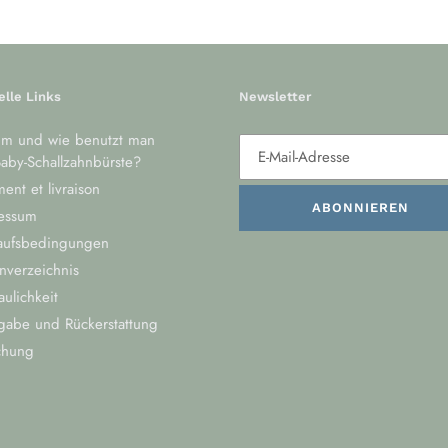
elle Links
Newsletter
m und wie benutzt man
aby-Schallzahnbürste?
ent et livraison
ABONNIEREN
essum
aufsbedingungen
nverzeichnis
aulichkeit
gabe und Rückerstattung
chung