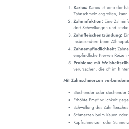
Karies:
Karies ist eine der 
Zahnschmelz angreifen, kann 
Zahninfektion:
Eine Zahninfe
dort Schwellungen und stark
Zahnfleischentzündung:
Ein
insbesondere beim Zähneput
Zahnempfindlichkeit:
Zahnem
empfindliche Nerven Reizen 
Probleme mit Weisheitszä
verursachen, die oft im hinte
Mit Zahnschmerzen verbunden
Stechender oder stechender 
Erhöhte Empfindlichkeit gege
Schwellung des Zahnfleische
Schmerzen beim Kauen oder 
Kopfschmerzen oder Schmerze