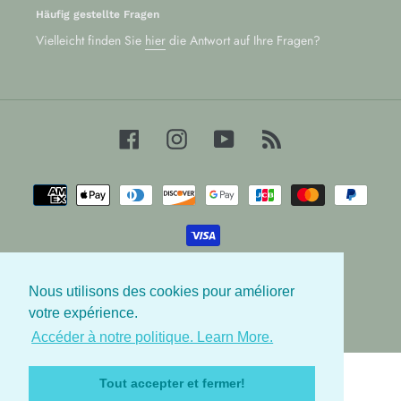
Häufig gestellte Fragen
Vielleicht finden Sie
hier
die Antwort auf Ihre Fragen?
Facebook
Instagram
YouTube
RSS
Zahlungsarten
Nous utilisons des cookies pour améliorer
© 2026,
Les Babygators
votre expérience.
Accéder à notre politique. Learn More.
Nutzen
Sie
Tout accepter et fermer!
die