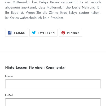
der Muttermilch bei Babys Karies verursacht. Es ist jedoch
allgemein anerkannt, dass Muttermilch die beste Nahrung für
Ihr Baby ist. Wenn Sie die Zähne Ihres Babys sauber halten,
ist Karies wahrscheinlich kein Problem.
AUF
AUF
AUF
TEILEN
TWITTERN
PINNEN
FACEBOOK
TWITTER
PINTEREST
TEILEN
TWITTERN
PINNEN
Hinterlassen Sie einen Kommentar
Name
E-Mail