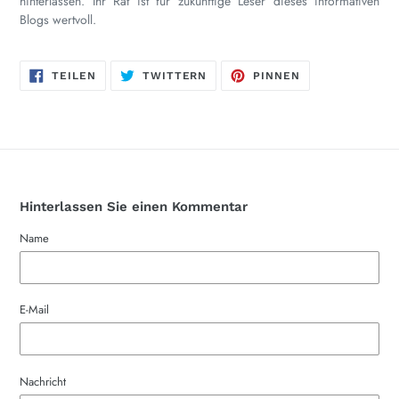
hinterlassen. Ihr Rat ist für zukünftige Leser dieses informativen
Blogs wertvoll.
AUF
AUF
AUF
TEILEN
TWITTERN
PINNEN
FACEBOOK
TWITTER
PINTEREST
TEILEN
TWITTERN
PINNEN
Hinterlassen Sie einen Kommentar
Name
E-Mail
Nachricht