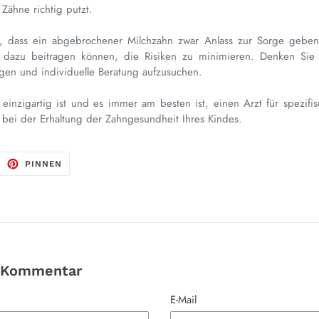
 Zähne richtig putzt.
, dass ein abgebrochener Milchzahn zwar Anlass zur Sorge geben
azu beitragen können, die Risiken zu minimieren. Denken Sie d
gen und individuelle Beratung aufzusuchen.
einzigartig ist und es immer am besten ist, einen Arzt für spezifis
r bei der Erhaltung der Zahngesundheit Ihres Kindes.
F
AUF
PINNEN
ITTER
PINTEREST
ITTERN
PINNEN
n Kommentar
E-Mail