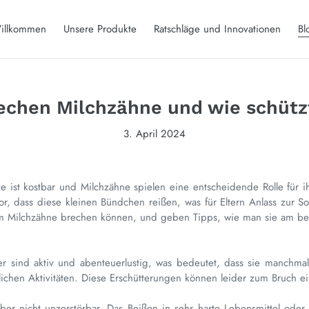
illkommen
Unsere Produkte
Ratschläge und Innovationen
Bl
chen Milchzähne und wie schütz
3. April 2024
ze ist kostbar und Milchzähne spielen eine entscheidende Rolle für 
or, dass diese kleinen Bündchen reißen, was für Eltern Anlass zur 
m Milchzähne brechen können, und geben Tipps, wie man sie am bes
er sind aktiv und abenteuerlustig, was bedeutet, dass sie manchma
lichen Aktivitäten. Diese Erschütterungen können leider zum Bruch e
ber nicht unzerstörbar. Das Beißen in sehr harte Lebensmittel od