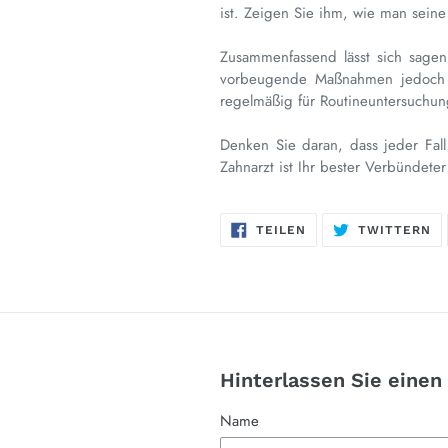
ist. Zeigen Sie ihm, wie man seine
Zusammenfassend lässt sich sagen
vorbeugende Maßnahmen jedoch d
regelmäßig für Routineuntersuchun
Denken Sie daran, dass jeder Fall 
Zahnarzt ist Ihr bester Verbündete
AUF
AU
TEILEN
TWITTERN
FACEBOOK
TW
TEILEN
TW
Hinterlassen Sie eine
Name