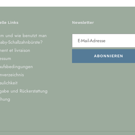
elle Links
Newsletter
m und wie benutzt man
aby-Schallzahnbürste?
ent et livraison
ABONNIEREN
essum
aufsbedingungen
nverzeichnis
aulichkeit
gabe und Rückerstattung
chung