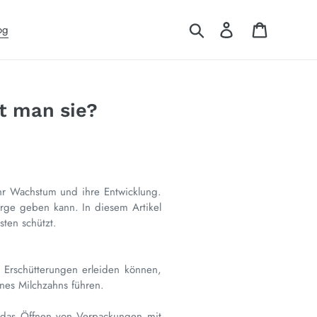
Suchen
Einloggen
Warenkor
og
t man sie?
ihr Wachstum und ihre Entwicklung.
Sorge geben kann. In diesem Artikel
ten schützt.
l Erschütterungen erleiden können,
ines Milchzahns führen.
er das Öffnen von Verpackungen mit