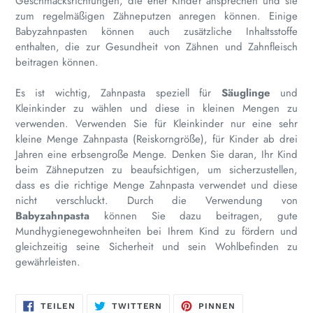
Geschmacksrichtungen, die eher Kinder ansprechen und sie
zum regelmäßigen Zähneputzen anregen können. Einige
Babyzahnpasten können auch zusätzliche Inhaltsstoffe
enthalten, die zur Gesundheit von Zähnen und Zahnfleisch
beitragen können.
Es ist wichtig, Zahnpasta speziell für
Säuglinge
und
Kleinkinder zu wählen und diese in kleinen Mengen zu
verwenden. Verwenden Sie für Kleinkinder nur eine sehr
kleine Menge Zahnpasta (Reiskorngröße), für Kinder ab drei
Jahren eine erbsengroße Menge. Denken Sie daran, Ihr Kind
beim Zähneputzen zu beaufsichtigen, um sicherzustellen,
dass es die richtige Menge Zahnpasta verwendet und diese
nicht verschluckt. Durch die Verwendung von
Babyzahnpasta
können Sie dazu beitragen, gute
Mundhygienegewohnheiten bei Ihrem Kind zu fördern und
gleichzeitig seine Sicherheit und sein Wohlbefinden zu
gewährleisten.
AUF
AUF
AUF
TEILEN
TWITTERN
PINNEN
FACEBOOK
TWITTER
PINTEREST