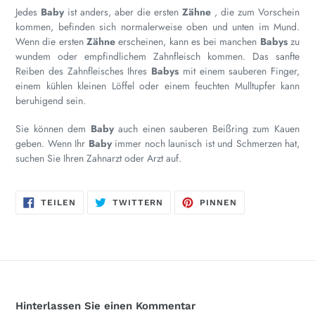
Jedes
Baby
ist anders, aber die ersten
Zähne
, die zum Vorschein
kommen, befinden sich normalerweise oben und unten im Mund.
Wenn die ersten
Zähne
erscheinen, kann es bei manchen
Babys
zu
wundem oder empfindlichem Zahnfleisch kommen. Das sanfte
Reiben des Zahnfleisches Ihres
Babys
mit einem sauberen Finger,
einem kühlen kleinen Löffel oder einem feuchten Mulltupfer kann
beruhigend sein.
Sie können dem
Baby
auch einen sauberen Beißring zum Kauen
geben. Wenn Ihr
Baby
immer noch launisch ist und Schmerzen hat,
suchen Sie Ihren Zahnarzt oder Arzt auf.
AUF
AUF
AUF
TEILEN
TWITTERN
PINNEN
FACEBOOK
TWITTER
PINTEREST
TEILEN
TWITTERN
PINNEN
Hinterlassen Sie einen Kommentar