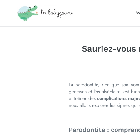
Direkt
zum
W
Inhalt
Sauriez-vous 
La parodontite, rien que son nom
gencives et l’os alvéolaire, est bi
entraîner des
complications maje
nous allons explorer les signes qui
Parodontite : compren