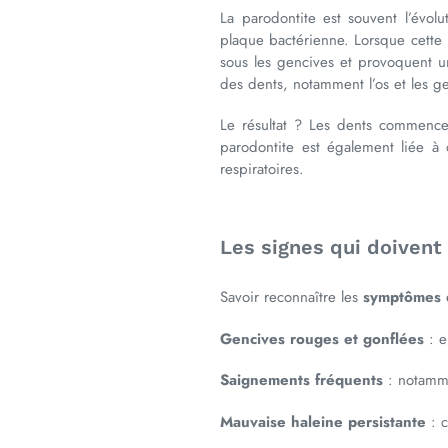
La parodontite est souvent l’évol
plaque bactérienne. Lorsque cette pl
sous les gencives et provoquent un
des dents, notamment l’os et les g
Le résultat ? Les dents commencen
parodontite est également liée à 
respiratoires.
Les signes qui doivent 
Savoir reconnaître les
symptômes d
Gencives rouges et gonflées
: e
Saignements fréquents
: notammen
Mauvaise haleine persistante
: c