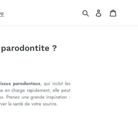
Suchen
Einloggen
Warenkor
og
 parodontite ?
tissus parodontaux
, qui inclut les
rise en charge rapidement, elle peut
aux. Prenez une grande inspiration :
ver la santé de votre sourire.