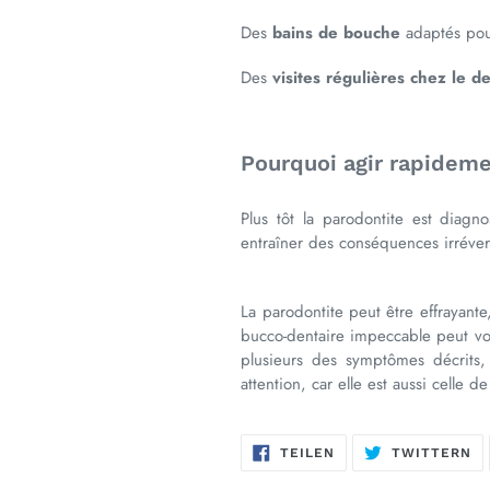
Des
bains de bouche
adaptés pour
Des
visites régulières chez le de
Pourquoi agir rapideme
Plus tôt la parodontite est diagno
entraîner des conséquences irréver
La parodontite peut être effrayante
bucco-dentaire impeccable peut vou
plusieurs des symptômes décrits,
attention, car elle est aussi celle d
AUF
AU
TEILEN
TWITTERN
FACEBOOK
TW
TEILEN
TW