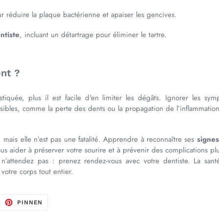
 réduire la plaque bactérienne et apaiser les gencives.
ntiste
, incluant un détartrage pour éliminer le tartre.
nt ?
stiquée, plus il est facile d'en limiter les dégâts. Ignorer les s
sibles, comme la perte des dents ou la propagation de l’inflammation 
, mais elle n’est pas une fatalité. Apprendre à reconnaître ses
signe
s aider à préserver votre sourire et à prévenir des complications p
 n’attendez pas : prenez rendez-vous avec votre dentiste. La sant
e votre corps tout entier.
F
AUF
PINNEN
ITTER
PINTEREST
ITTERN
PINNEN