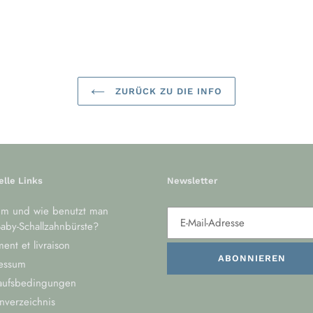
ZURÜCK ZU DIE INFO
elle Links
Newsletter
m und wie benutzt man
aby-Schallzahnbürste?
ent et livraison
ABONNIEREN
essum
aufsbedingungen
nverzeichnis