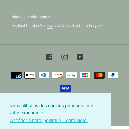
Häufig gestellte Fragen
Vielleicht finden Sie
hier
die Antwort auf Ihre Fragen?
Facebook
Instagram
YouTube
Zahlungsarten
Nous utilisons des cookies pour améliorer
© 2026,
Les Babygators
votre expérience.
Accéder à notre politique. Learn More.
Nutzen