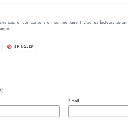
riences et vos conseils en commentaire ! D'autres lecteurs seront
hange.
TWEETER
ÉPINGLER
ÉPINGLER
SUR
SUR
TWITTER
PINTEREST
e
E-mail