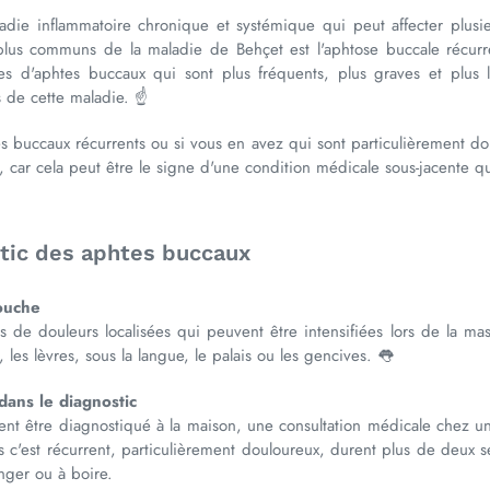
die inflammatoire chronique et systémique qui peut affecter plusie
us communs de la maladie de Behçet est l'aphtose buccale récurren
des d'aphtes buccaux qui sont plus fréquents, plus graves et plus
 de cette maladie. ☝️
s buccaux récurrents ou si vous en avez qui sont particulièrement do
 car cela peut être le signe d'une condition médicale sous-jacente qu
tic des aphtes buccaux
ouche
de douleurs localisées qui peuvent être intensifiées lors de la masti
les lèvres, sous la langue, le palais ou les gencives. 👅
dans le diagnostic
t être diagnostiqué à la maison, une consultation médicale chez un
as c'est récurrent, particulièrement douloureux, durent plus de deux
nger ou à boire.