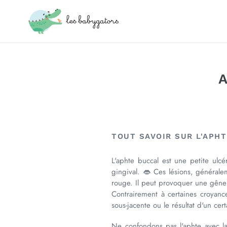
Passer
au
contenu
A
TOUT SAVOIR SUR L'APH
L'aphte buccal est une petite ulcé
gingival. 👄 Ces lésions, générale
rouge. Il peut provoquer une gêne si
Contrairement à certaines croyanc
sous-jacente ou le résultat d'un ce
Ne confondons pas l'aphte avec la