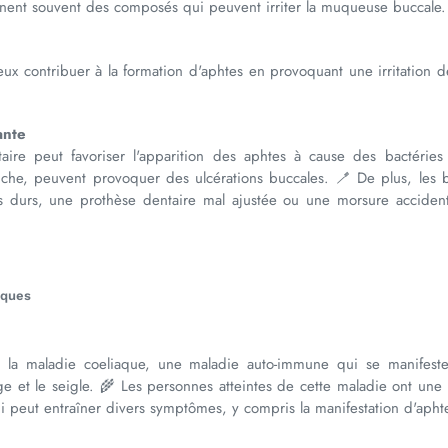
nnent souvent des composés qui peuvent irriter la muqueuse buccale.
eux contribuer à la formation d'aphtes en provoquant une irritation 
ante
re peut favoriser l'apparition des aphtes à cause des bactéries 
he, peuvent provoquer des ulcérations buccales. 🪥 De plus, les bl
s durs, une prothèse dentaire mal ajustée ou une morsure accident
iques
 la maladie coeliaque, une maladie auto-immune qui se manifeste
rge et le seigle. 🌾 Les personnes atteintes de cette maladie ont une
i peut entraîner divers symptômes, y compris la manifestation d'apht