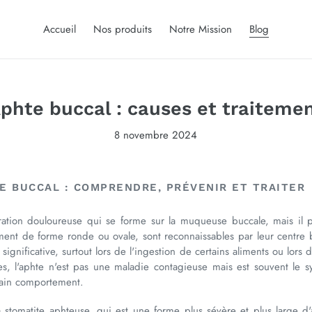
Accueil
Nos produits
Notre Mission
Blog
phte buccal : causes et traiteme
8 novembre 2024
TE BUCCAL : COMPRENDRE, PRÉVENIR ET TRAITER
ration douloureuse qui se forme sur la muqueuse buccale, mais il p
ment de forme ronde ou ovale, sont reconnaissables par leur centre 
gnificative, surtout lors de l'ingestion de certains aliments ou lors de
es, l'aphte n'est pas une maladie contagieuse mais est souvent le
rtain comportement.
 stomatite aphteuse, qui est une forme plus sévère et plus large d'