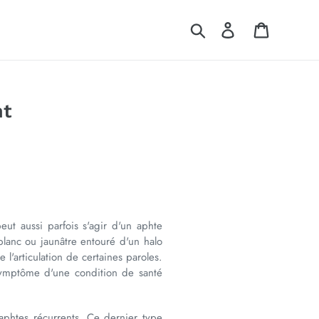
Rechercher
Se connecter
Panier
nt
eut aussi parfois s'agir d'un aphte
blanc ou jaunâtre entouré d'un halo
 l'articulation de certaines paroles.
 symptôme d'une condition de santé
aphtes récurrents. Ce dernier type