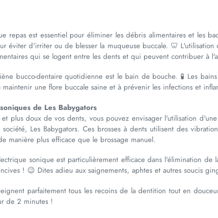
repas est essentiel pour éliminer les débris alimentaires et les bac
 éviter d'irriter ou de blesser la muqueuse buccale. 🦷 L'utilisation 
mentaires qui se logent entre les dents et qui peuvent contribuer à l'
iène bucco-dentaire quotidienne est le bain de bouche. 🧪 Les bains
maintenir une flore buccale saine et à prévenir les infections et infl
s soniques de Les Babygators
et plus doux de vos dents, vous pouvez envisager l'utilisation d'une
société, Les Babygators. Ces brosses à dents utilisent des vibratio
s de manière plus efficace que le brossage manuel.
ctrique sonique est particulièrement efficace dans l'élimination de l
encives ! 😉 Dites adieu aux saignements, aphtes et autres soucis gin
teignent parfaitement tous les recoins de la dentition tout en douce
ur de 2 minutes !