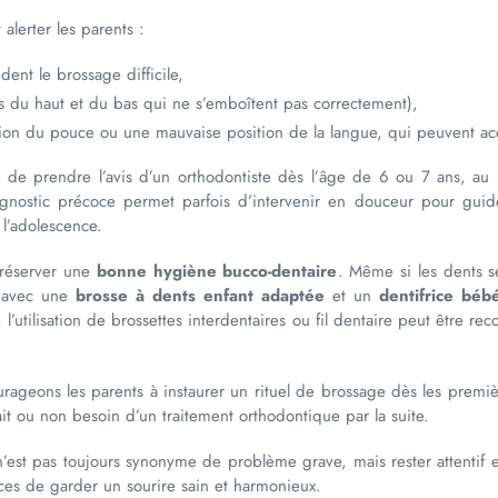
alerter les parents :
dent le brossage difficile,
s du haut et du bas qui ne s’emboîtent pas correctement),
on du pouce ou une mauvaise position de la langue, qui peuvent ac
llé de prendre l’avis d’un orthodontiste dès l’âge de 6 ou 7 ans, 
gnostic précoce permet parfois d’intervenir en douceur pour guide
 l’adolescence.
 préserver une
bonne hygiène bucco-dentaire
. Même si les dents s
r avec une
brosse à dents enfant adaptée
et un
dentifrice béb
, l’utilisation de brossettes interdentaires ou fil dentaire peut être
rageons les parents à instaurer un rituel de brossage dès les premièr
ait ou non besoin d’un traitement orthodontique par la suite.
n’est pas toujours synonyme de problème grave, mais rester attentif
ances de garder un sourire sain et harmonieux.