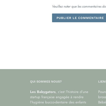
Veuillez noter que les commentaires do
QUI SOMMES NOUS?
LIEN
Les Babygators
, c’est l’histoire d’une
Pourq
startup française engagée à rendre
bros
l’hygiène bucco-dentaire des enfants
Bébé