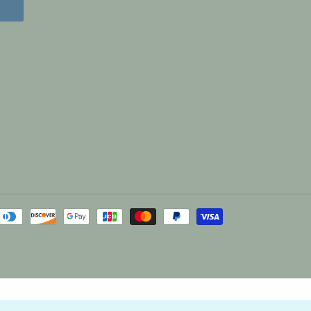
Moyens
de
paiement