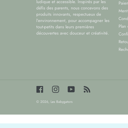
ludique et accessible. Inspirés par les
Paiem
défis des parents, nous concevons des
Menti
produits innovants, respectueux de
Cond
l’environnement, pour accompagner les
Plan 
tout-petits dans leurs premières
découvertes avec douceur et créativité.
Confi
Reto
Rech
Facebook
Instagram
YouTube
RSS
© 2026,
Les Babygators
Utilisez
les