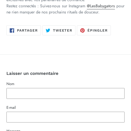
Restez connectés : Suivez-nous sur Instagram
@LesBabygators
pour
ne rien manquer de nos prochains rituels de douceur.
PARTAGER
TWEETER
ÉPINGLER
PARTAGER
TWEETER
ÉPINGLER
SUR
SUR
SUR
FACEBOOK
TWITTER
PINTEREST
Laisser un commentaire
Nom
E-mail
Message