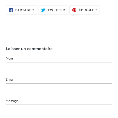
PARTAGER
TWEETER
ÉPINGLER
PARTAGER
TWEETER
ÉPINGLER
SUR
SUR
SUR
FACEBOOK
TWITTER
PINTEREST
Laisser un commentaire
Nom
E-mail
Message