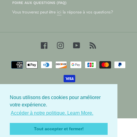
FOIRE AUX QUESTIONS (FAQ)
Vous trouverez peut être
ici
la réponse à vos questions?
Facebook
Instagram
YouTube
RSS
Moyens
de
paiement
Nous utilisons des cookies pour améliorer
© 2026,
Les Babygators
votre expérience.
Accéder à notre politique. Learn More.
Utilisez
les
Tout accepter et fermer!
flèches