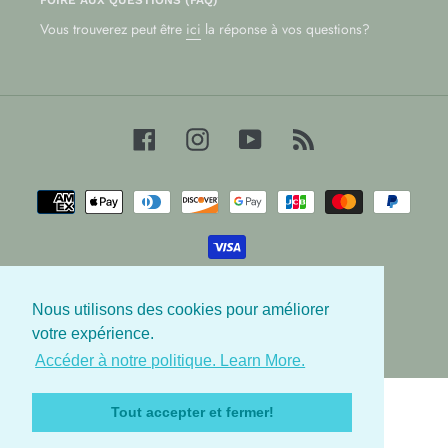
Vous trouverez peut être
ici
la réponse à vos questions?
Facebook
Instagram
YouTube
RSS
Moyens
de
paiement
Nous utilisons des cookies pour améliorer
© 2026,
Les Babygators
votre expérience.
Accéder à notre politique. Learn More.
Utilisez
les
Tout accepter et fermer!
flèches