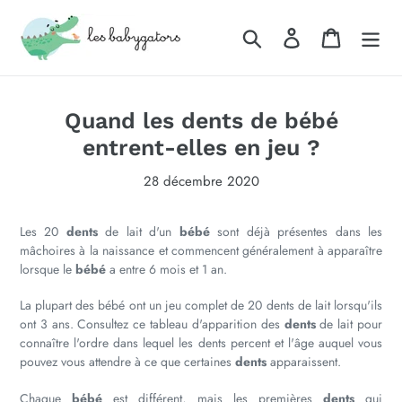
Passer
au
Rechercher
Se connecter
Panier
contenu
Quand les dents de bébé
entrent-elles en jeu ?
28 décembre 2020
Les 20
dents
de lait d'un
bébé
sont déjà présentes dans les
mâchoires à la naissance et commencent généralement à apparaître
lorsque le
bébé
a entre 6 mois et 1 an.
La plupart des bébé ont un jeu complet de 20 dents de lait lorsqu'ils
ont 3 ans. Consultez ce tableau d'apparition des
dents
de lait pour
connaître l'ordre dans lequel les dents percent et l'âge auquel vous
pouvez vous attendre à ce que certaines
dents
apparaissent.
Chaque
bébé
est différent, mais les premières
dents
qui