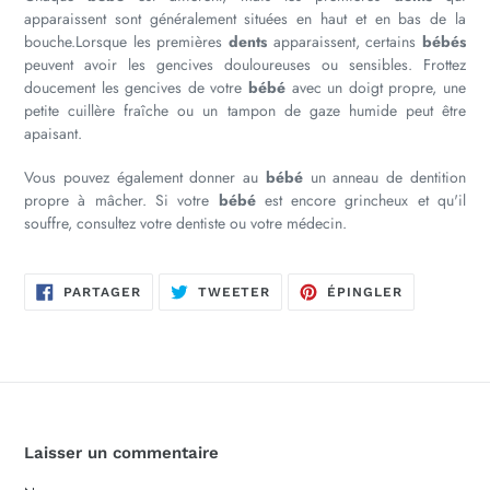
apparaissent sont généralement situées en haut et en bas de la
bouche.Lorsque les premières
dents
apparaissent, certains
bébés
peuvent avoir les gencives douloureuses ou sensibles. Frottez
doucement les gencives de votre
bébé
avec un doigt propre, une
petite cuillère fraîche ou un tampon de gaze humide peut être
apaisant.
Vous pouvez également donner au
bébé
un anneau de dentition
propre à mâcher. Si votre
bébé
est encore grincheux et qu'il
souffre, consultez votre dentiste ou votre médecin.
PARTAGER
TWEETER
ÉPINGLER
PARTAGER
TWEETER
ÉPINGLER
SUR
SUR
SUR
FACEBOOK
TWITTER
PINTEREST
Laisser un commentaire