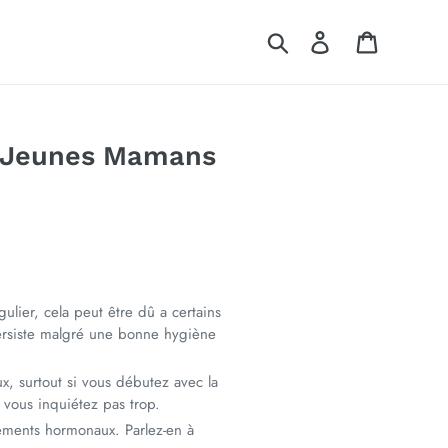
Rechercher
Se connecter
Panier
es Jeunes Mamans
lier, cela peut être dû a certains
persiste malgré une bonne hygiène
, surtout si vous débutez avec la
 vous inquiétez pas trop.
ements hormonaux. Parlez-en à