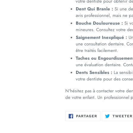
votre dentiste pour obtenir de
Dent Qui Branle :
Si une de
avis professionnel, mais ne p
Bouche Douloureuse :
Si vo
mineures. Consultez votre den
Saignement Inexpliqué :
Un
une consultation dentaire. Co
être traités facilement.
Taches ou Engourdissement
une évaluation dentaire. Cont
Dents Sensibles :
La sensibil
votre dentiste pour des consei
N'hésitez pas à contacter votre de
de votre enfant. Un professionnel p
PARTAGER
PARTAGER
TWEETER
SUR
FACEBOOK