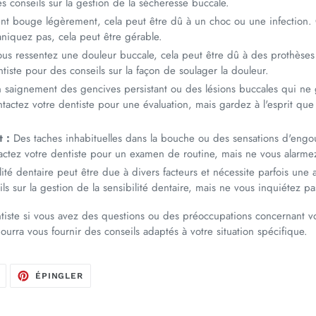
s conseils sur la gestion de la sécheresse buccale.
nt bouge légèrement, cela peut être dû à un choc ou une infection. 
aniquez pas, cela peut être gérable.
us ressentez une douleur buccale, cela peut être dû à des prothèses
tiste pour des conseils sur la façon de soulager la douleur.
 saignement des gencives persistant ou des lésions buccales qui ne 
ntactez votre dentiste pour une évaluation, mais gardez à l'esprit qu
 :
Des taches inhabituelles dans la bouche ou des sensations d'engo
actez votre dentiste pour un examen de routine, mais ne vous alarmez
ité dentaire peut être due à divers facteurs et nécessite parfois une a
ls sur la gestion de la sensibilité dentaire, mais ne vous inquiétez p
ntiste si vous avez des questions ou des préoccupations concernant vo
ourra vous fournir des conseils adaptés à votre situation spécifique.
TWEETER
ÉPINGLER
ÉPINGLER
SUR
SUR
TWITTER
PINTEREST