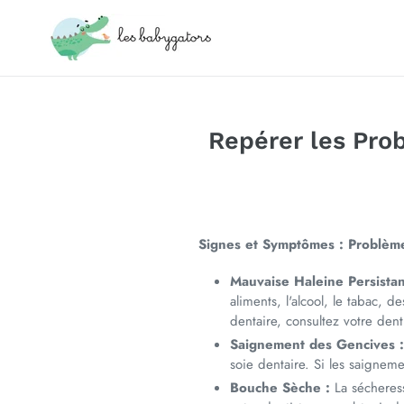
Passer
au
contenu
Repérer les Pro
Signes et Symptômes : Problèm
Mauvaise Haleine Persistan
aliments, l'alcool, le tabac,
dentaire, consultez votre dent
Saignement des Gencives 
soie dentaire. Si les saignem
Bouche Sèche :
La sécheres