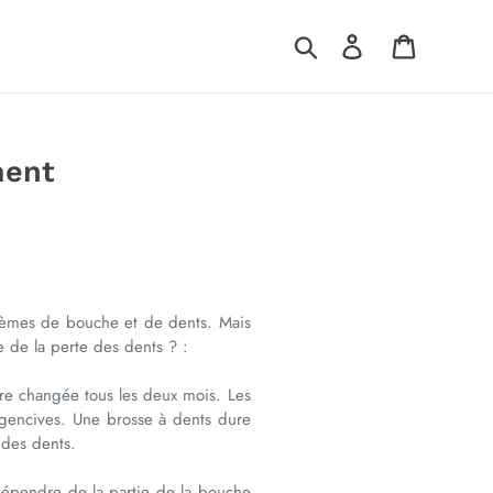
Rechercher
Se connecter
Panier
ment
blèmes de bouche et de dents. Mais
e de la perte des dents ? :
être changée tous les deux mois. Les
s gencives. Une brosse à dents dure
t des dents.
 dépendre de la partie de la bouche