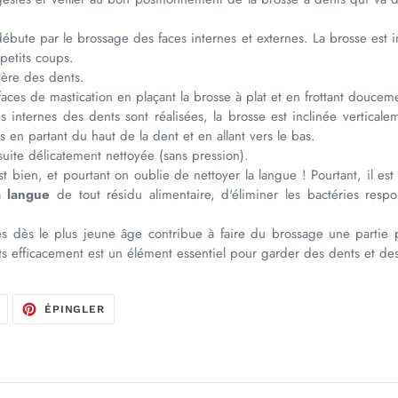
ébute par le brossage des faces internes et externes. La brosse est 
petits coups.
rière des dents.
rfaces de mastication en plaçant la brosse à plat et en frottant doucem
s internes des dents sont réalisées, la brosse est inclinée verticale
s en partant du haut de la dent et en allant vers le bas.
suite délicatement nettoyée (sans pression).
t bien, et pourtant on oublie de nettoyer la langue ! Pourtant, il est
la
langue
de tout résidu alimentaire, d'éliminer les bactéries resp
s dès le plus jeune âge contribue à faire du brossage une partie pa
s efficacement est un élément essentiel pour garder des dents et de
TWEETER
ÉPINGLER
ÉPINGLER
SUR
SUR
TWITTER
PINTEREST