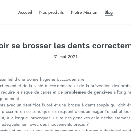
Accueil
Nos produits
Notre Mission
Blog
oir se brosser les dents correcte
31 mai 2021
ssentiel d'une bonne hygiène bucco-dentaire
ct essentiel de la santé bucco-dentaire et de la prévention des pro
réduire le risque de caries et de
problèmes
de
gencives
à l'origin
équipement.
ents avec un dentifrice fluoré et une brosse à dents souple qui doit 
à proscrire en ce sens qu'elles risquent d'endommager l'émail et le
ut, à la longue, provoquer l'usure des gencives et le déchaussemen
ts adéquatement avec des mouvements précis ?
s gestes et veiller au bon positionnement de la brosse à dents qui va