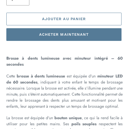
AJOUTER AU PANIER
ACHETER MAINTENANT
Ajout
d'un
Brosse à dents lumineuse avec minuteur intégré – 60
produit
secondes
à
votre
Cette
brosse à dents lumineuse
est équipée d'un
minuteur LED
panier
de 60 secondes
, indiquant à votre enfant le temps de brossage
nécessaire. Lorsque la brosse est activée, elle s'illumine pendant une
minute, puis s'éteint automatiquement. Cette fonctionnalité permet de
rendre le brossage des dents plus amusant et motivant pour les
enfants, leur apprenant à respecter un temps de brossage optimal.
La brosse est équipée d'un
bouton unique
, ce qui la rend facile à
utiliser pour les petites mains. Ses
poils souples
respectent les