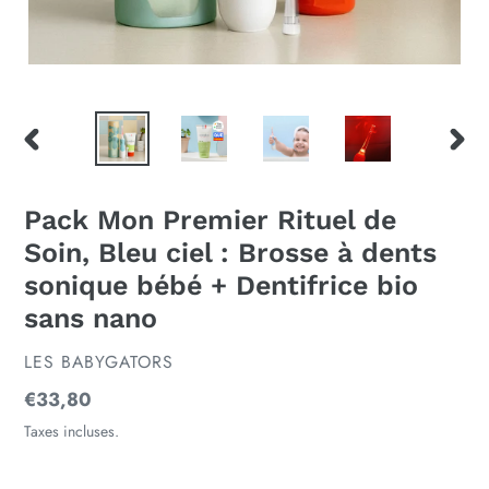
DIAPOSITIVE
DIAP
PRÉCÉDENTE
SUIV
Pack Mon Premier Rituel de
Soin, Bleu ciel : Brosse à dents
sonique bébé + Dentifrice bio
sans nano
DISTRIBUTEUR
LES BABYGATORS
Prix
€33,80
normal
Taxes incluses.