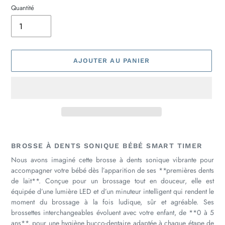
Quantité
AJOUTER AU PANIER
Ajout
d'un
BROSSE À DENTS SONIQUE BÉBÉ SMART TIMER
produit
Nous avons imaginé cette brosse à dents sonique vibrante pour
à
accompagner votre bébé dès l’apparition de ses **premières dents
votre
de lait**. Conçue pour un brossage tout en douceur, elle est
panier
équipée d’une lumière LED et d’un minuteur intelligent qui rendent le
moment du brossage à la fois ludique, sûr et agréable. Ses
brossettes interchangeables évoluent avec votre enfant, de **0 à 5
ans**, pour une hygiène bucco-dentaire adaptée à chaque étape de