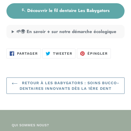
🪡 Découvrir le fil dentaire Les Babygators
🌱🌍 En savoir + sur notre démarche écologique
PARTAGER
TWEETER
ÉPINGLER
PARTAGER
TWEETER
ÉPINGLER
SUR
SUR
SUR
FACEBOOK
TWITTER
PINTEREST
RETOUR À LES BABYGATORS : SOINS BUCCO-
DENTAIRES INNOVANTS DÈS LA 1ÈRE DENT
QUI SOMMES NOUS?