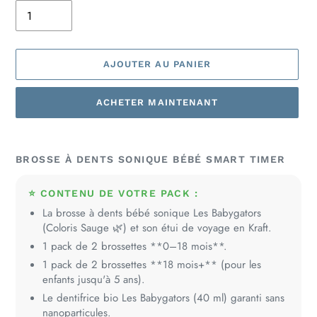
AJOUTER AU PANIER
ACHETER MAINTENANT
Ajout
d'un
BROSSE À DENTS SONIQUE BÉBÉ SMART TIMER
produit
à
⭐ CONTENU DE VOTRE PACK :
votre
La brosse à dents bébé sonique Les Babygators
panier
(Coloris Sauge 🌿) et son étui de voyage en Kraft.
1 pack de 2 brossettes **0–18 mois**.
1 pack de 2 brossettes **18 mois+** (pour les
enfants jusqu'à 5 ans).
Le dentifrice bio Les Babygators (40 ml) garanti sans
nanoparticules.