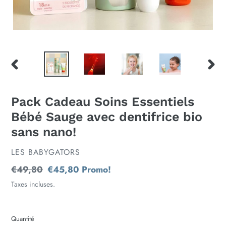
DIAPOSITIVE
DIAP
PRÉCÉDENTE
SUIV
Pack Cadeau Soins Essentiels
Bébé Sauge avec dentifrice bio
sans nano!
DISTRIBUTEUR
LES BABYGATORS
Prix
€49,80
Prix
€45,80
Promo!
normal
réduit
Taxes incluses.
Quantité