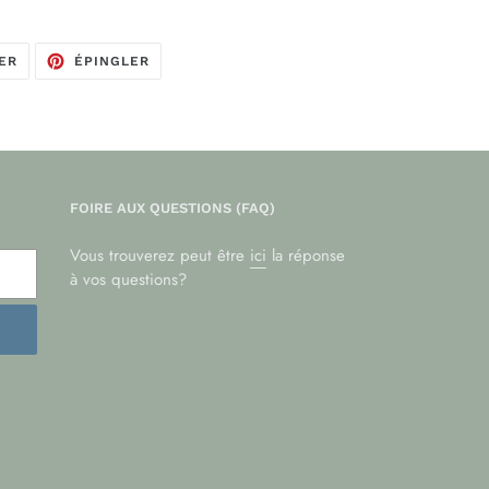
TWEETER
ÉPINGLER
ER
ÉPINGLER
SUR
SUR
TWITTER
PINTEREST
FOIRE AUX QUESTIONS (FAQ)
Vous trouverez peut être
ici
la réponse
à vos questions?