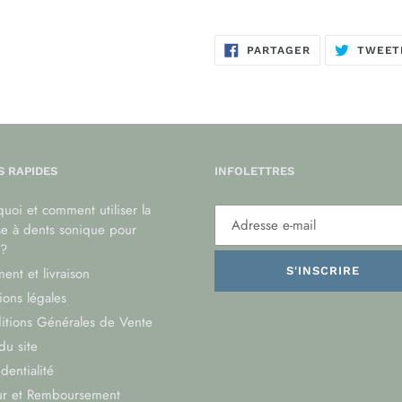
PARTAGER
PARTAGER
TWEET
SUR
FACEBOOK
S RAPIDES
INFOLETTRES
uoi et comment utiliser la
se à dents sonique pour
?
ent et livraison
S'INSCRIRE
ons légales
itions Générales de Vente
du site
dentialité
ur et Remboursement