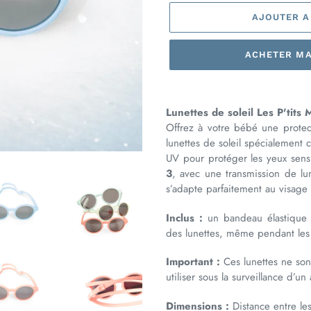
AJOUTER A
ACHETER M
Ajout
d'un
Lunettes de soleil Les P'tits
produit
Offrez à votre bébé une protec
à
lunettes de soleil spécialement c
votre
UV pour protéger les yeux sens
panier
3
, avec une transmission de l
s’adapte parfaitement au visage 
Inclus :
un bandeau élastique f
des lunettes, même pendant les 
Important :
Ces lunettes ne sont
utiliser sous la surveillance d’un 
Dimensions :
Distance entre le