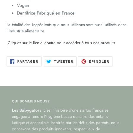
Vegan
Dentifrice Fabriqué en France
La totalité des ingrédients que nous utilisons sont aussi utilisés dans
l'industrie alimentaire.
Cliquez sur le lien ci-contre pour accéder à tous nos produits.
PARTAGER
TWEETER
ÉPINGLER
PARTAGER
TWEETER
ÉPINGLER
SUR
SUR
SUR
FACEBOOK
TWITTER
PINTEREST
QUI SOMMES NOUS?
Les Babygators
, c’est l’histoire d’une startup française
engagée à rendre l’hygiène bucco-dentaire des enfants
ludique et accessible. Inspirés par les défis des parents, nous
concevons des produits innovants, respectueux de