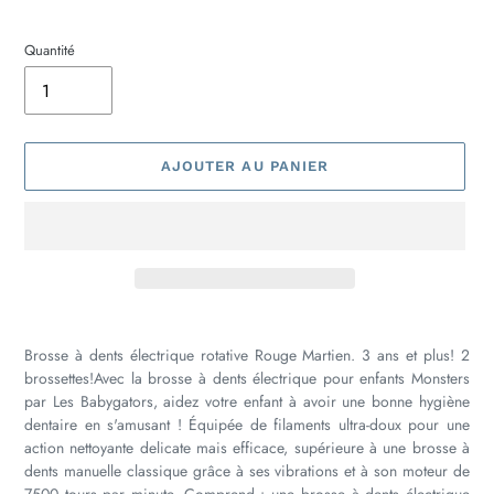
Quantité
AJOUTER AU PANIER
Ajout
d'un
Brosse à dents électrique rotative Rouge Martien. 3 ans et plus! 2
produit
brossettes!Avec la brosse à dents électrique pour enfants Monsters
à
par Les Babygators, aidez votre enfant à avoir une bonne hygiène
votre
dentaire en s'amusant ! Équipée de filaments ultra-doux pour une
panier
action nettoyante delicate mais efficace, supérieure à une brosse à
dents manuelle classique grâce à ses vibrations et à son moteur de