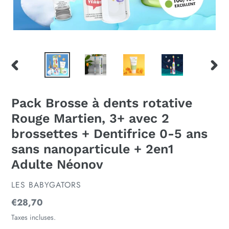
DIAPOSITIVE
DIAP
PRÉCÉDENTE
SUIV
Pack Brosse à dents rotative
Rouge Martien, 3+ avec 2
brossettes + Dentifrice 0-5 ans
sans nanoparticule + 2en1
Adulte Néonov
DISTRIBUTEUR
LES BABYGATORS
Prix
€28,70
normal
Taxes incluses.