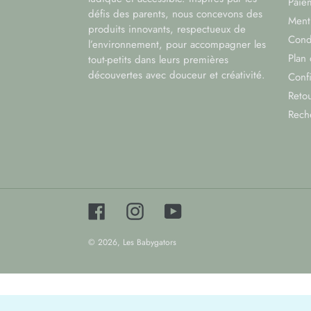
Paiem
défis des parents, nous concevons des
Menti
produits innovants, respectueux de
Cond
l’environnement, pour accompagner les
Plan 
tout-petits dans leurs premières
découvertes avec douceur et créativité.
Confi
Reto
Rech
Facebook
Instagram
YouTube
© 2026,
Les Babygators
Utilisez
les
flèches