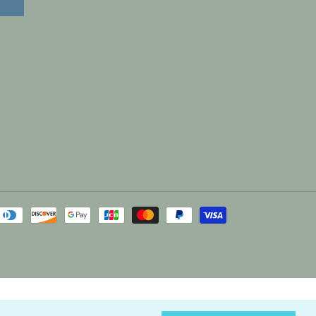
Moyens
de
paiement