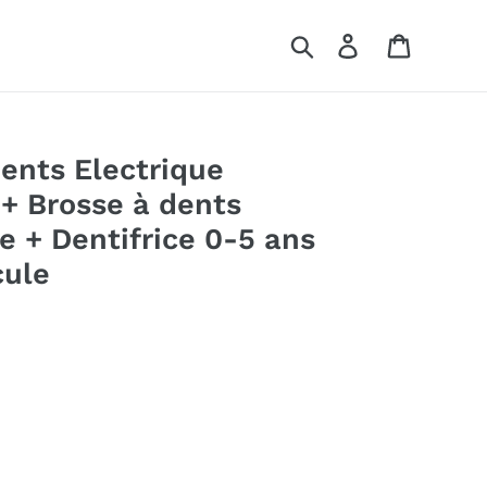
Rechercher
Se connecter
Panier
ents Electrique
+ Brosse à dents
 + Dentifrice 0-5 ans
cule