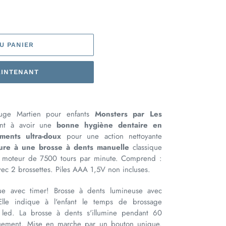
U PANIER
AINTENANT
ouge Martien pour enfants
Monsters par Les
ant à avoir une
bonne hygiène dentaire en
aments ultra-doux
pour une action nettoyante
ure à une brosse à dents manuelle
classique
on moteur de 7500 tours par minute. Comprend :
vec 2 brossettes. Piles AAA 1,5V non incluses.
ue avec timer! Brosse à dents lumineuse avec
lle indique à l'enfant le temps de brossage
 led. La brosse à dents s'illumine pendant 60
quement. Mise en marche par un bouton unique.