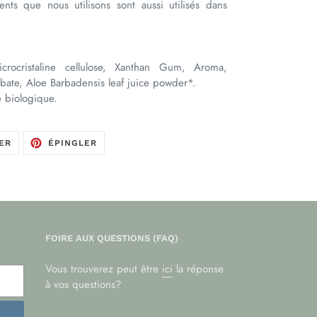
ents que nous utilisons sont aussi utilisés dans
icrocristaline cellulose, Xanthan Gum, Aroma,
bate, Aloe Barbadensis leaf juice powder*.
e biologique.
TWEETER
ÉPINGLER
ER
ÉPINGLER
SUR
SUR
TWITTER
PINTEREST
FOIRE AUX QUESTIONS (FAQ)
Vous trouverez peut être
ici
la réponse
à vos questions?