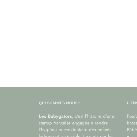
QUI SOMMES NOUS?
LIEN
Les Babygators
, c’est l’histoire d’une
Pourq
startup française engagée à rendre
bros
l’hygiène bucco-dentaire des enfants
Bébé
ludique et accessible. Inspirés par les