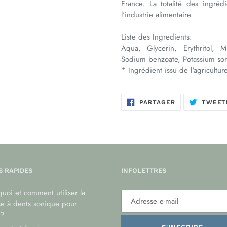
France. La totalité des ingrédi
l'industrie alimentaire.
Liste des Ingredients:
Aqua, Glycerin, Erythritol, M
Sodium benzoate, Potassium sor
* Ingrédient issu de l'agricultur
PARTAGER
PARTAGER
TWEET
SUR
FACEBOOK
S RAPIDES
INFOLETTRES
uoi et comment utiliser la
se à dents sonique pour
?