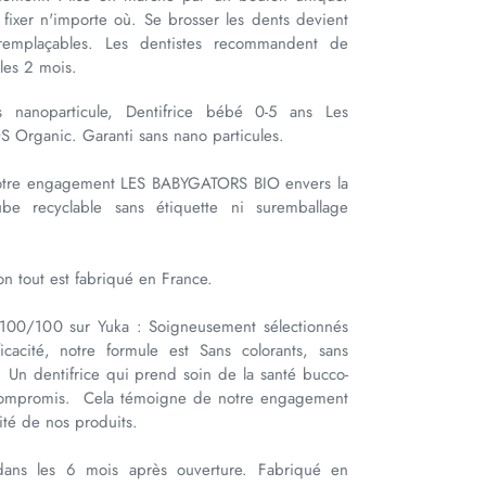
 fixer n'importe où. Se brosser les dents devient
 remplaçables. Les dentistes recommandent de
 les 2 mois.
s nanoparticule, Dentifrice bébé 0-5 ans Les
 Organic. Garanti sans nano particules.
Notre engagement LES BABYGATORS BIO envers la
ube recyclable sans étiquette ni suremballage
ion tout est fabriqué en France.
 100/100 sur Yuka : Soigneusement sélectionnés
icacité, notre formule est Sans colorants, sans
s. Un dentifrice qui prend soin de la santé bucco-
compromis.
Cela témoigne de notre engagement
lité de nos produits.
dans les 6 mois après ouverture. Fabriqué en