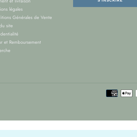
ent et livraison
S'INSCRIRE
ons légales
itions Générales de Vente
du site
dentialité
ur et Remboursement
erche