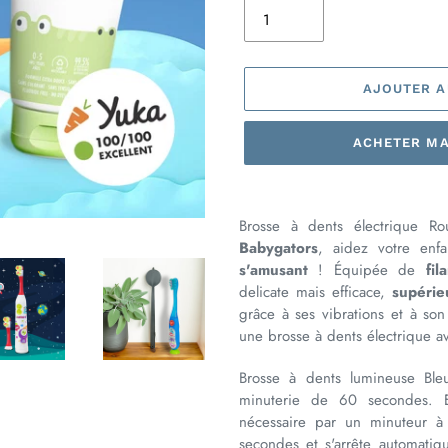
AJOUTER A
ACHETER M
Ajout
d'un
Brosse à dents électrique R
produit
Babygators
, aidez votre enf
à
s'amusant
! Équipée de
fil
votre
delicate mais efficace,
supérie
panier
grâce à ses vibrations et à s
une brosse à dents électrique a
Brosse à dents lumineuse Ble
minuterie de 60 secondes. E
nécessaire par un minuteur à
secondes et s'arrête automati