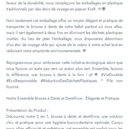
faveur de la durabilité, nous remplaçons les emballages en plastique
traditionnels par des étuis de voyage en papier Kraft. 🌱🌍
Non seulement cet emballage offre un moyen élégant et pratique de
transporter la brosse à dents de votre bébé partout où vous allez,
mais il sert également à deux fins en éliminant les déchets plastiques
inutiles. Au lieu de jeter l'emballage, vous disposerez désormais
d'un étui de voyage utile qui ajoute de la valeur à votre achat tout en
réduisant votre empreinte environnementale. 🌟
Rejoignez-nous pour embrasser cette initiative écologique alors que
nous faisons un autre pas vers un avenir plus vert. Ensemble, faisons
la différence, une brosse à dents à la fois ! 🌿🌟 #VieDurable
#ÉcoResponsable #RéductionDesDéchetsPlastiques *
Pile non
fournie.
Notre Ensemble Brosse à Dents et Dentifrice : Élégante et Pratique
Présentation du Produit :
Découvrez notre 2 en 1, brosse à dents et dentifrice, une solution
chic et pratique pour une hygiène bucco-dentaire optimale. Conçu
pour allier efficacité et esthétique, cet ensemble est parfait pour les