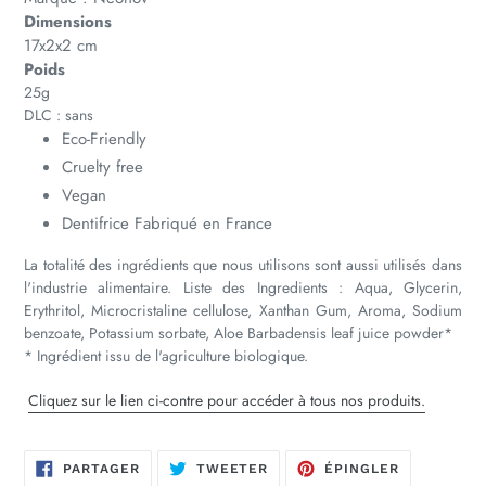
Dimensions
17x2x2 cm
Poids
25g
DLC : sans
Eco-Friendly
Cruelty free
Vegan
Dentifrice Fabriqué en France
La totalité des ingrédients que nous utilisons sont aussi utilisés dans
l'industrie alimentaire. Liste des Ingredients : Aqua, Glycerin,
Erythritol, Microcristaline cellulose, Xanthan Gum, Aroma, Sodium
benzoate, Potassium sorbate, Aloe Barbadensis leaf juice powder*
* Ingrédient issu de l'agriculture biologique.
Cliquez sur le lien ci-contre pour accéder à tous nos produits.
PARTAGER
TWEETER
ÉPINGLER
PARTAGER
TWEETER
ÉPINGLER
SUR
SUR
SUR