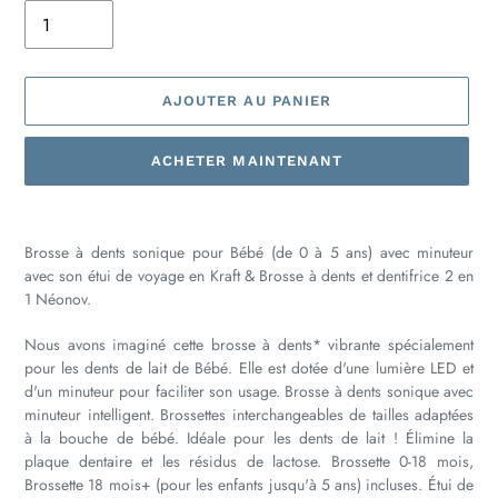
AJOUTER AU PANIER
ACHETER MAINTENANT
Ajout
d'un
Brosse à dents sonique pour Bébé (de 0 à 5 ans) avec minuteur
produit
avec son étui de voyage en Kraft & Brosse à dents et dentifrice 2 en
à
1 Néonov.
votre
panier
Nous avons imaginé cette brosse à dents* vibrante spécialement
pour les dents de lait de Bébé. Elle est dotée d'une lumière LED et
d'un minuteur pour faciliter son usage. Brosse à dents sonique avec
minuteur intelligent. Brossettes interchangeables de tailles adaptées
à la bouche de bébé. Idéale pour les dents de lait ! Élimine la
plaque dentaire et les résidus de lactose. Brossette 0-18 mois,
Brossette 18 mois+ (pour les enfants jusqu'à 5 ans) incluses. Étui de