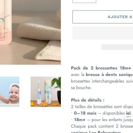
AJOUTER A
Ajout
d'un
Pack de 2 brossettes 18m+
produit
avec la
brosse à dents soniq
à
brossettes interchangeables sui
votre
sa bouche.
panier
Plus de détails :
2 tailles de brossettes sont disp
•
0–18 mois
– disponibles
ici
.
•
18m+
– pour les enfants jusqu
Chaque pack contient 2 brosse
sonique Les Babygators
.