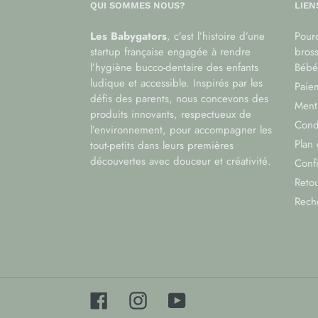
QUI SOMMES NOUS?
LIEN
Les Babygators
, c’est l’histoire d’une
Pourq
startup française engagée à rendre
bros
l’hygiène bucco-dentaire des enfants
Bébé
ludique et accessible. Inspirés par les
Paiem
défis des parents, nous concevons des
Menti
produits innovants, respectueux de
Cond
l’environnement, pour accompagner les
Plan 
tout-petits dans leurs premières
découvertes avec douceur et créativité.
Confi
Reto
Rech
Facebook
Instagram
YouTube