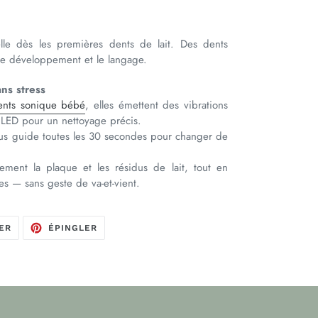
elle dès les premières dents de lait. Des dents
, le développement et le langage.
ns stress
ents sonique bébé
, elles émettent des vibrations
 LED pour un nettoyage précis.
us guide toutes les 30 secondes pour changer de
cement la plaque et les résidus de lait, tout en
es — sans geste de va-et-vient.
TWEETER
ÉPINGLER
ER
ÉPINGLER
SUR
SUR
TWITTER
PINTEREST