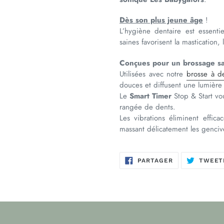
Dès son plus jeune âge
!
L’hygiène dentaire est essenti
saines favorisent la mastication
Conçues pour un brossage sa
Utilisées avec notre
brosse à d
douces et diffusent une lumière
Le
Smart Timer
Stop & Start vo
rangée de dents.
Les vibrations éliminent effica
massant délicatement les genciv
PARTAGER
PARTAGER
TWEET
SUR
FACEBOOK