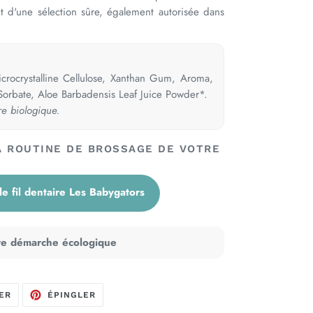
t d'une sélection sûre, également autorisée dans
icrocrystalline Cellulose, Xanthan Gum, Aroma,
orbate, Aloe Barbadensis Leaf Juice Powder*.
re biologique.
A ROUTINE DE BROSSAGE DE VOTRE
le fil dentaire Les Babygators
tre démarche écologique
TWEETER
ÉPINGLER
ER
ÉPINGLER
SUR
SUR
TWITTER
PINTEREST