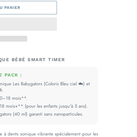
U PANIER
QUE BÉBÉ SMART TIMER
 PACK :
ique Les Babygators (Coloris Bleu ciel ☁️) et
t.
*0–18 mois**.
18 mois+** (pour les enfants jusqu'à 5 ans).
gators (40 ml) garanti sans nanoparticules.
e à dents sonique vibrante spécialement pour les