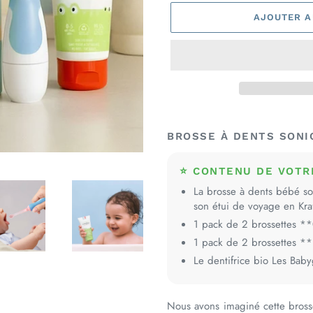
AJOUTER A
Ajout
d'un
BROSSE À DENTS SONI
produit
à
⭐ CONTENU DE VOTRE
votre
La brosse à dents bébé son
panier
son étui de voyage en Kraf
1 pack de 2 brossettes *
1 pack de 2 brossettes **
Le dentifrice bio Les Baby
Nous avons imaginé cette bross