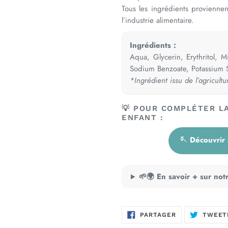
Tous les ingrédients proviennen
l’industrie alimentaire.
Ingrédients :
Aqua, Glycerin, Erythritol, M
Sodium Benzoate, Potassium S
*Ingrédient issu de l’agricultu
💡 POUR COMPLÉTER L
ENFANT :
🪡 Découvrir 
🌱🌍 En savoir + sur no
PARTAGER
PARTAGER
TWEET
SUR
FACEBOOK