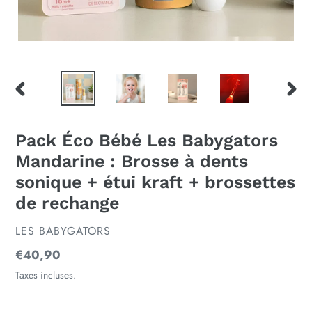
DIAPOSITIVE
DIAP
PRÉCÉDENTE
SUIV
Pack Éco Bébé Les Babygators
Mandarine : Brosse à dents
sonique + étui kraft + brossettes
de rechange
DISTRIBUTEUR
LES BABYGATORS
Prix
€40,90
normal
Taxes incluses.