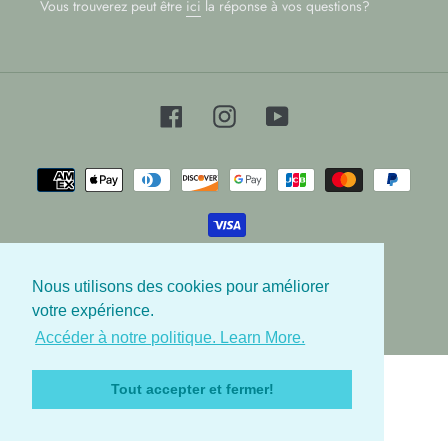
Vous trouverez peut être
ici
la réponse à vos questions?
Facebook
Instagram
YouTube
Moyens
de
paiement
Nous utilisons des cookies pour améliorer
© 2026,
Les Babygators
votre expérience.
Accéder à notre politique. Learn More.
Utilisez
les
Tout accepter et fermer!
flèches
gauche/droite