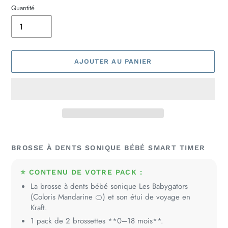
Quantité
AJOUTER AU PANIER
Ajout
d'un
BROSSE À DENTS SONIQUE BÉBÉ SMART TIMER
produit
à
⭐ CONTENU DE VOTRE PACK :
votre
La brosse à dents bébé sonique Les Babygators
panier
(Coloris Mandarine 🍊) et son étui de voyage en
Kraft.
1 pack de 2 brossettes **0–18 mois**.