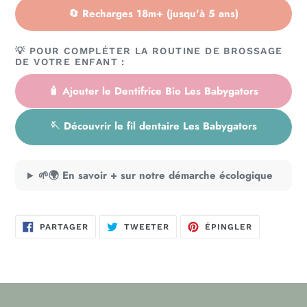
🔄 Recharges 18m+ (jusqu'à 5 ans)
💡 POUR COMPLÉTER LA ROUTINE DE BROSSAGE
DE VOTRE ENFANT :
🧴 Ajouter le Dentifrice Bio Les Babygators
🪡 Découvrir le fil dentaire Les Babygators
🌱🌍 En savoir + sur notre démarche écologique
PARTAGER
TWEETER
ÉPINGLER
PARTAGER
TWEETER
ÉPINGLER
SUR
SUR
SUR
FACEBOOK
TWITTER
PINTEREST