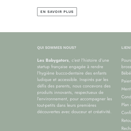
EN SAVOIR PLUS
QUI SOMMES NOUS?
LIEN
Les Babygators
, c’est l’histoire d’une
Pourq
startup française engagée à rendre
bros
l’hygiène bucco-dentaire des enfants
Bébé
ludique et accessible. Inspirés par les
Paiem
défis des parents, nous concevons des
Menti
produits innovants, respectueux de
Cond
l’environnement, pour accompagner les
Plan 
tout-petits dans leurs premières
découvertes avec douceur et créativité.
Confi
Reto
Rech