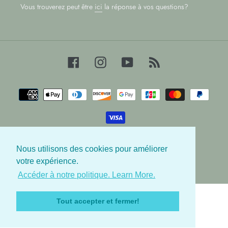
Vous trouverez peut être
ici
la réponse à vos questions?
Facebook
Instagram
YouTube
RSS
Moyens
de
paiement
Nous utilisons des cookies pour améliorer
© 2026,
Les Babygators
votre expérience.
Accéder à notre politique. Learn More.
Utilisez
les
Tout accepter et fermer!
flèches
gauche/droite