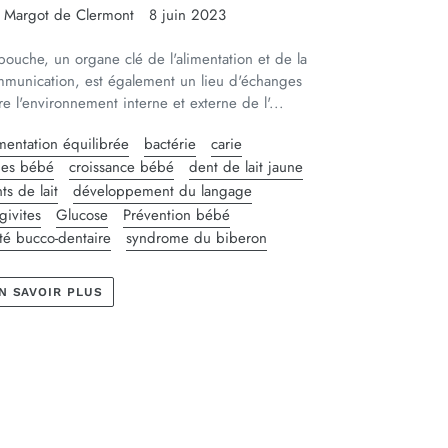
 Margot de Clermont
8 juin 2023
bouche, un organe clé de l'alimentation et de la
munication, est également un lieu d'échanges
re l'environnement interne et externe de l'...
mentation équilibrée
bactérie
carie
ies bébé
croissance bébé
dent de lait jaune
ts de lait
développement du langage
givites
Glucose
Prévention bébé
té bucco-dentaire
syndrome du biberon
N SAVOIR PLUS