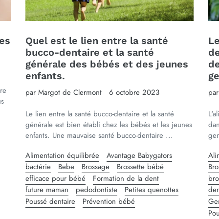
les
Quel est le lien entre la santé
Le
bucco-dentaire et la santé
de
générale des bébés et des jeunes
de
enfants.
ge
re
par Margot de Clermont
6 octobre 2023
par
us
Le lien entre la santé bucco-dentaire et la santé
L'a
générale est bien établi chez les bébés et les jeunes
dan
enfants. Une mauvaise santé bucco-dentaire ...
gen
Alimentation équilibrée
Avantage Babygators
Ali
bactérie
Bebe
Brossage
Brossette bébé
Bro
efficace pour bébé
Formation de la dent
bro
future maman
pedodontiste
Petites quenottes
den
Poussé dentaire
Prévention bébé
Ge
Pou