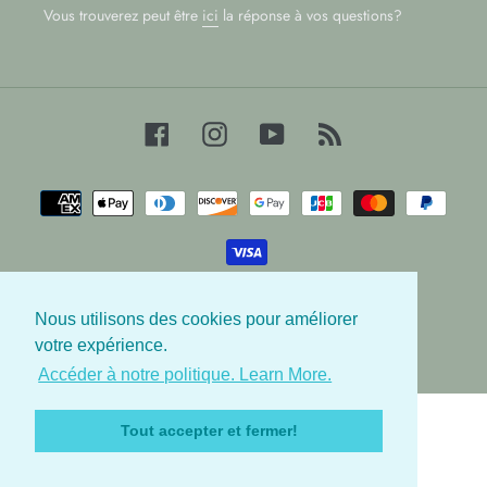
Vous trouverez peut être
ici
la réponse à vos questions?
Facebook
Instagram
YouTube
RSS
Moyens
de
paiement
Nous utilisons des cookies pour améliorer
© 2026,
Les Babygators
votre expérience.
Accéder à notre politique. Learn More.
Utilisez
les
Tout accepter et fermer!
flèches
gauche/droite